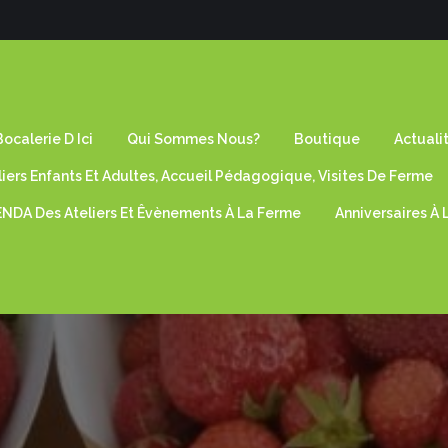
ocalerie D Ici
Qui Sommes Nous?
Boutique
Actuali
liers Enfants Et Adultes, Accueil Pédagogique, Visites De Ferme
NDA Des Ateliers Et Êvènements À La Ferme
Anniversaires À