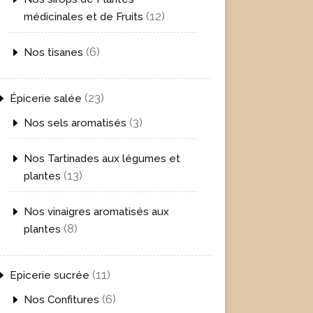
12
12
médicinales et de Fruits
produits
6
6
Nos tisanes
produits
23
23
Épicerie salée
produits
3
3
Nos sels aromatisés
produits
Nos Tartinades aux légumes et
13
13
plantes
produits
Nos vinaigres aromatisés aux
8
8
plantes
produits
11
11
Epicerie sucrée
produits
6
6
Nos Confitures