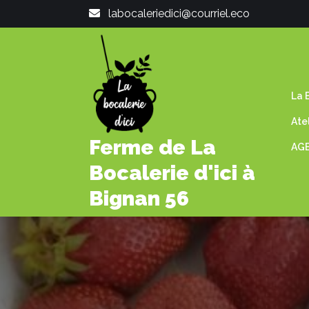
Skip
labocaleriedici@courriel.eco
to
content
La B
Ate
Ferme de La
AGE
Bocalerie d'ici à
Bignan 56