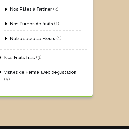
produits
3
3
Nos Pâtes à Tartiner
produits
1
1
Nos Purées de fruits
produit
1
1
Notre sucre au Fleurs
produit
3
3
Nos Fruits frais
produits
Visites de Ferme avec dégustation
5
5
produits