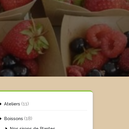
11
11
Ateliers
produits
18
18
Boissons
produits
Nos sirops de Plantes