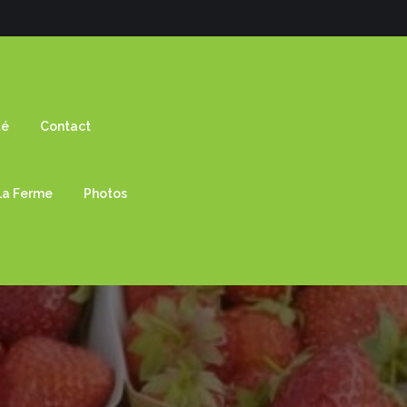
té
Contact
 La Ferme
Photos