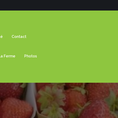
té
Contact
 La Ferme
Photos