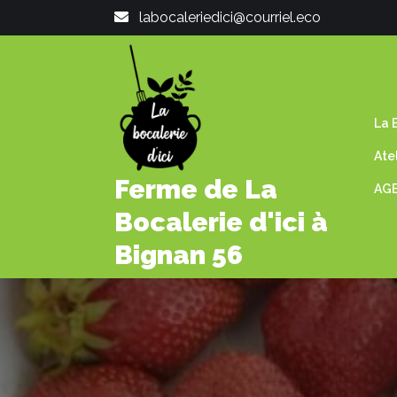
labocaleriedici@courriel.eco
La B
Ate
Ferme de La
AGE
Bocalerie d'ici à
Bignan 56