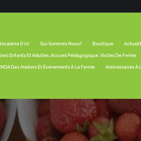
ocalerie D Ici
Qui Sommes Nous?
Boutique
Actuali
liers Enfants Et Adultes, Accueil Pédagogique, Visites De Ferme
NDA Des Ateliers Et Êvènements À La Ferme
Anniversaires À