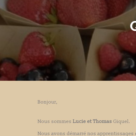
Bonjour,
Nous sommes
Lucie et Thomas
Giquel.
Nous avons démarré nos apprentissages da