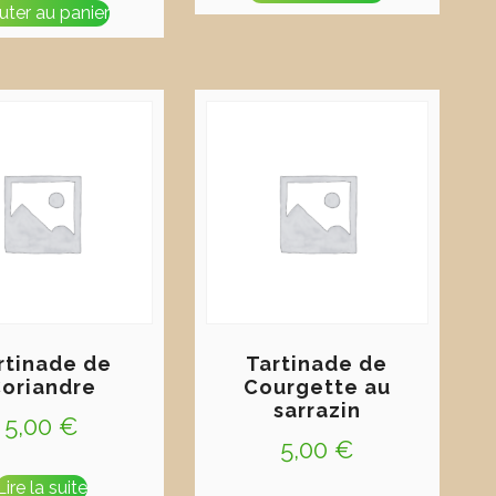
uter au panier
rtinade de
Tartinade de
oriandre
Courgette au
sarrazin
5,00
€
5,00
€
Lire la suite