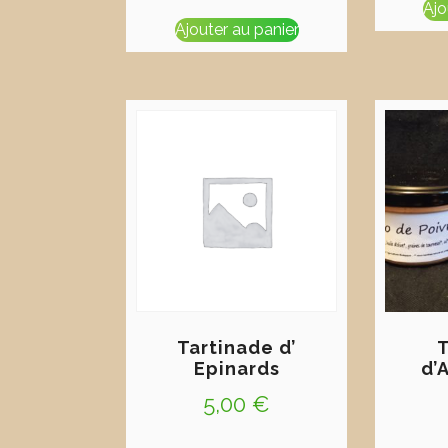
Ajo
Ajouter au panier
Tartinade d’
T
Epinards
d’
5,00
€