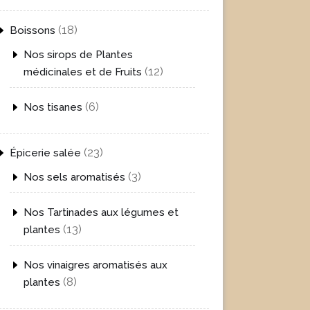
produits
18
18
Boissons
produits
Nos sirops de Plantes
12
12
médicinales et de Fruits
produits
6
6
Nos tisanes
produits
23
23
Épicerie salée
produits
3
3
Nos sels aromatisés
produits
Nos Tartinades aux légumes et
13
13
plantes
produits
Nos vinaigres aromatisés aux
8
8
plantes
produits