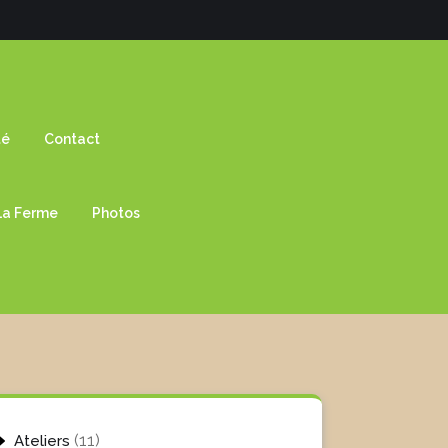
té
Contact
 La Ferme
Photos
11
11
Ateliers