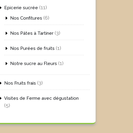
11
11
Epicerie sucrée
produits
6
6
Nos Confitures
produits
3
3
Nos Pâtes à Tartiner
produits
1
1
Nos Purées de fruits
produit
1
1
Notre sucre au Fleurs
produit
3
3
Nos Fruits frais
produits
Visites de Ferme avec dégustation
5
5
produits