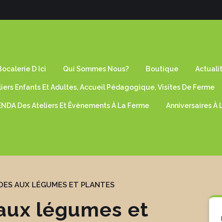
ocalerie D Ici
Qui Sommes Nous?
Boutique
Actuali
liers Enfants Et Adultes, Accueil Pédagogique, Visites De Ferme
NDA Des Ateliers Et Êvènements À La Ferme
Anniversaires À
DES AUX LÉGUMES ET PLANTES
aux légumes et